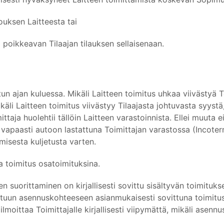
jouksen Laitteesta tai
ta poikkeavan Tilaajan tilauksen sellaisenaan.
tun ajan kuluessa. Mikäli Laitteen toimitus uhkaa viivästyä 
 Mikäli Laitteen toimitus viivästyy Tilaajasta johtuvasta syyst
aja huolehtii tällöin Laitteen varastoinnista. Ellei muuta ei o
apaasti autoon lastattuna Toimittajan varastossa (Incoterms 2
isesta kuljetusta varten.
aa toimitus osatoimituksina.
n suorittaminen on kirjallisesti sovittu sisältyvän toimituks
vittuun asennuskohteeseen asianmukaisesti sovittuna toimitus
ilmoittaa Toimittajalle kirjallisesti viipymättä, mikäli asenn