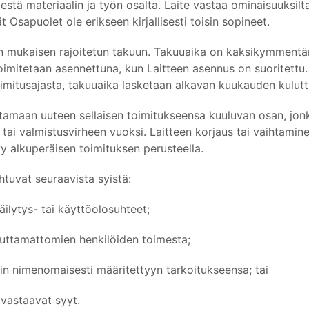
estä materiaalin ja työn osalta. Laite vastaa ominaisuuksilt
 Osapuolet ole erikseen kirjallisesti toisin sopineet.
en mukaisen rajoitetun takuun. Takuuaika on kaksikymmentän
e toimitetaan asennettuna, kun Laitteen asennus on suoritettu
imitusajasta, takuuaika lasketaan alkavan kuukauden kuluttu
tamaan uuteen sellaisen toimitukseensa kuuluvan osan, jonk
 tai valmistusvirheen vuoksi. Laitteen korjaus tai vaihtamin
 alkuperäisen toimituksen perusteella.
ohtuvat seuraavista syistä:
ilytys- tai käyttöolosuhteet;
uuttamattomien henkilöiden toimesta;
uin nimenomaisesti määritettyyn tarkoitukseensa; tai
 vastaavat syyt.