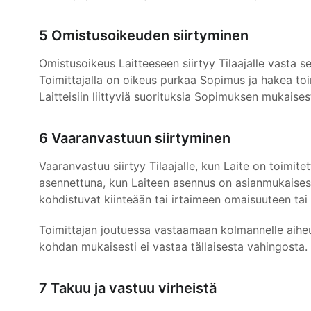
5 Omistusoikeuden siirtyminen
Omistusoikeus Laitteeseen siirtyy Tilaajalle vasta 
Toimittajalla on oikeus purkaa Sopimus ja hakea toimi
Laitteisiin liittyviä suorituksia Sopimuksen mukaisest
6 Vaaranvastuun siirtyminen
Vaaranvastuu siirtyy Tilaajalle, kun Laite on toimitet
asennettuna, kun Laiteen asennus on asianmukaisesti 
kohdistuvat kiinteään tai irtaimeen omaisuuteen tai
Toimittajan joutuessa vastaamaan kolmannelle aiheut
kohdan mukaisesti ei vastaa tällaisesta vahingosta.
7 Takuu ja vastuu virheistä