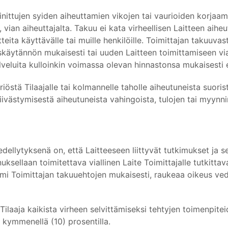
nittujen syiden aiheuttamien vikojen tai vaurioiden korjaami
 vian aiheuttajalta. Takuu ei kata virheellisen Laitteen aiheu
tteita käyttävälle tai muille henkilöille. Toimittajan takuuvas
äytännön mukaisesti tai uuden Laitteen toimittamiseen vial
alveluita kulloinkin voimassa olevan hinnastonsa mukaisesti er
riöstä Tilaajalle tai kolmannelle taholle aiheutuneista suorist
iivästymisestä aiheutuneista vahingoista, tulojen tai myyn
ellytyksenä on, että Laitteeseen liittyvät tutkimukset ja se
ksellaan toimitettava viallinen Laite Toimittajalle tutkitta
 toimi Toimittajan takuuehtojen mukaisesti, raukeaa oikeus
a Tilaaja kaikista virheen selvittämiseksi tehtyjen toimenpit
a kymmenellä (10) prosentilla.