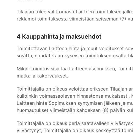
Tilaajan tulee välittömästi Laitteen toimituksen jälk
reklamoi toimituksesta viimeistään seitsemän (7) v
4 Kauppahinta ja maksuehdot
Toimitettavan Laitteen hinta ja muut veloitukset sovit
sovittu, noudatetaan kyseisen toimituksen osalta til
Mikäli toimitus sisältää Laitteen asennuksen, Toimit
matka-aikakorvaukset.
Toimittajalla on oikeus veloittaa erikseen Tilaajan a
kulloinkin voimassaolevan hinnastonsa mukaisesti. Mak
Laitteen hinta Sopimuksen syntymisen jälkeen ja muu
huomautukset viimeistään kahdeksan (8) päivän kul
Toimittajalla on oikeus periä saatavalleen viivästys
viivästynyt, Toimittajalla on oikeus keskeyttää toim