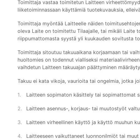
Toimittaja vastaa toimitetun Laitteen virheettömyyd
liiketoiminnassaan käyttämiä tuotekuvauksia, elleivät
Toimittaja myöntää Laitteelle näiden toimitusehtoj
oleva Laite on toimitettu Tilaajalle, tai mikäli Lait
riippumattomasta syystä yli kuukauden sovitusta to
Toimittaja sitoutuu takuuaikana korjaamaan tai vaih
huoltomies on todennut vialliseksi materiaalivirheen
vaihdetun Laitteen takuuajan päättyminen määräytyy
Takuu ei kata vikoja, vaurioita tai ongelmia, jotka j
Laitteen sopimaton käsittely tai sopimattomat sä
Laitteen asennus-, korjaus- tai muutostyöt valt
Laitteen virheellinen käyttö ja käyttö muuhun k
Laitteeseen vaikuttaneet luonnonilmiöt tai muut