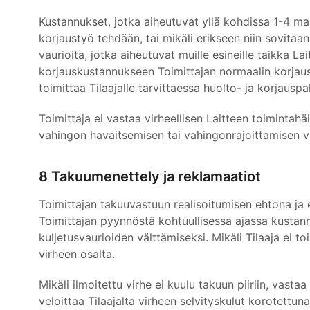
Kustannukset, jotka aiheutuvat yllä kohdissa 1-4 mai
korjaustyö tehdään, tai mikäli erikseen niin sovitaan,
vaurioita, jotka aiheutuvat muille esineille taikka Lai
korjauskustannukseen Toimittajan normaalin korjausk
toimittaa Tilaajalle tarvittaessa huolto- ja korjausp
Toimittaja ei vastaa virheellisen Laitteen toimintahäi
vahingon havaitsemisen tai vahingonrajoittamisen v
8 Takuumenettely ja reklamaatiot
Toimittajan takuuvastuun realisoitumisen ehtona ja ed
Toimittajan pyynnöstä kohtuullisessa ajassa kustannu
kuljetusvaurioiden välttämiseksi. Mikäli Tilaaja ei
virheen osalta.
Mikäli ilmoitettu virhe ei kuulu takuun piiriin, vasta
veloittaa Tilaajalta virheen selvityskulut korotettun