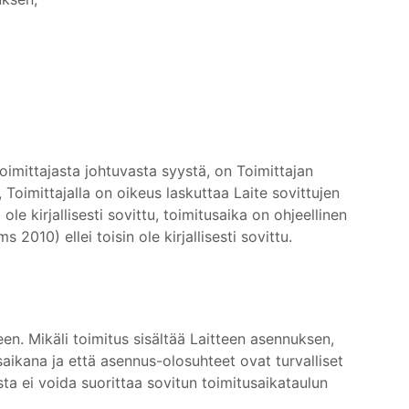
Toimittajasta johtuvasta syystä, on Toimittajan
ä, Toimittajalla on oikeus laskuttaa Laite sovittujen
le kirjallisesti sovittu, toimitusaika on ohjeellinen
010) ellei toisin ole kirjallisesti sovittu.
een. Mikäli toimitus sisältää Laitteen asennuksen,
aikana ja että asennus-olosuhteet ovat turvalliset
usta ei voida suorittaa sovitun toimitusaikataulun