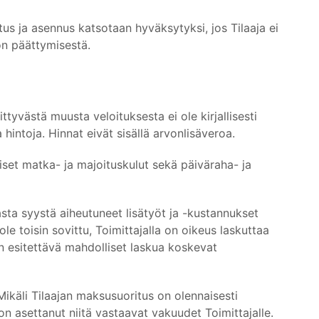
itus ja asennus katsotaan hyväksytyksi, jos Tilaaja ei
ön päättymisestä.
ittyvästä muusta veloituksesta ei ole kirjallisesti
intoja. Hinnat eivät sisällä arvonlisäveroa.
liset matka- ja majoituskulut sekä päiväraha- ja
vasta syystä aiheutuneet lisätyöt ja -kustannukset
le toisin sovittu, Toimittajalla on oikeus laskuttaa
n esitettävä mahdolliset laskua koskevat
Mikäli Tilaajan maksusuoritus on olennaisesti
on asettanut niitä vastaavat vakuudet Toimittajalle.