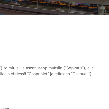
te”) toimitus- ja asennussopimuksiin (”Sopimus”), ellei
a Tilaaja yhdessä ”Osapuolet” ja erikseen ”Osapuoli”).
uksen,