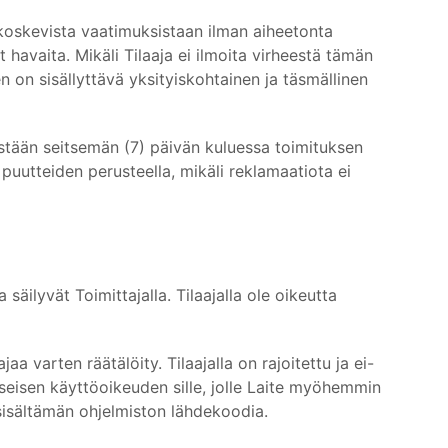
tä koskevista vaatimuksistaan ilman aiheetonta
ut havaita. Mikäli Tilaaja ei ilmoita virheestä tämän
 on sisällyttävä yksityiskohtainen ja täsmällinen
meistään seitsemän (7) päivän kuluessa toimituksen
 puutteiden perusteella, mikäli reklamaatiota ei
säilyvät Toimittajalla. Tilaajalla ole oikeutta
aa varten räätälöity. Tilaajalla on rajoitettu ja ei-
seisen käyttöoikeuden sille, jolle Laite myöhemmin
en sisältämän ohjelmiston lähdekoodia.