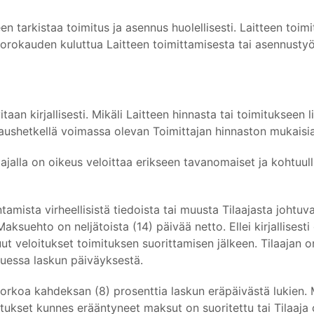
een tarkistaa toimitus ja asennus huolellisesti. Laitteen toim
uorokauden kuluttua Laitteen toimittamisesta tai asennusty
aan kirjallisesti. Mikäli Laitteen hinnasta tai toimitukseen li
aushetkellä voimassa olevan Toimittajan hinnaston mukaisia h
tajalla on oikeus veloittaa erikseen tavanomaiset ja kohtuul
ntamista virheellisistä tiedoista tai muusta Tilaajasta johtu
suehto on neljätoista (14) päivää netto. Ellei kirjallisesti o
t veloitukset toimituksen suorittamisen jälkeen. Tilaajan o
uessa laskun päiväyksestä.
korkoa kahdeksan (8) prosenttia laskun eräpäivästä lukien. 
itukset kunnes erääntyneet maksut on suoritettu tai Tilaaja 