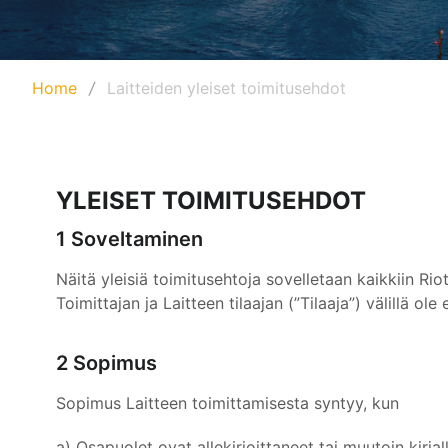
Home
Laitteiden yleiset toimitusehdot
YLEISET TOIMITUSEHDOT
1 Soveltaminen
Näitä yleisiä toimitusehtoja sovelletaan kaikkiin Riot
Toimittajan ja Laitteen tilaajan (”Tilaaja”) välillä ol
2 Sopimus
Sopimus Laitteen toimittamisesta syntyy, kun
a) Osapuolet ovat allekirjoittaneet tai muutoin kirj