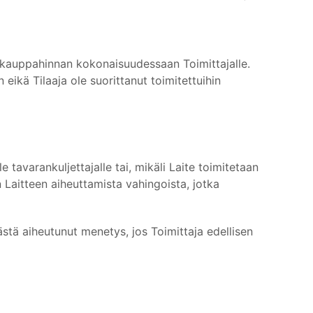
n kauppahinnan kokonaisuudessaan Toimittajalle.
eikä Tilaaja ole suorittanut toimitettuihin
e tavarankuljettajalle tai, mikäli Laite toimitetaan
 Laitteen aiheuttamista vahingoista, jotka
stä aiheutunut menetys, jos Toimittaja edellisen