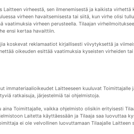
tus Laitteen virheestä, sen ilmenemisestä ja kaikista virhet
uluessa virheen havaitsemisesta tai siitä, kun virhe olisi tull
 vaatimuksia virheen perusteella. Tilaajan virheilmoitukseen
he ensi kertaa havaittiin.
jia koskevat reklamaatiot kirjallisesti viivytyksettä ja vii
enettää oikeuden esittää vaatimuksia kyseisten virheiden tai
ut immateriaalioikeudet Laitteeseen kuuluvat Toimittajalle ja 
tyviä ratkaisuja, järjestelmiä tai ohjelmistoja.
na Toimittajalle, vaikka ohjelmisto olisikin erityisesti Tilaaj
lmistoon Laitetta käyttäessään ja Tilaaja saa luovuttaa ky
u, Toimittaja ei ole velvollinen luovuttamaan Tilaajalle Laitte