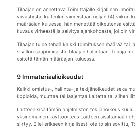
Tilaajan on annettava Toimittajalle kirjallinen ilmoi
viivästystä, kuitenkin viimeistään neljän (4) viikon k
määräajan kuluessa, hän menettää oikeutensa esittää
kuvaus virheestä ja selvitys ajankohdasta, jolloin vir
Tilaajan tulee tehdä kaikki toimituksen määrää tai la
sisällön saapumisesta Tilaajan hallintaan. Tilaaja m
esitetä tämän määräajan kuluessa.
9 Immateriaalioikeudet
Kaikki omistus-, hallinta- ja tekijänoikeudet sekä mu
kopioida, muuttaa tai laajentaa Laitetta tai siihen liit
Laitteen sisältämän ohjelmiston tekijänoikeus kuuluu ai
yksinomainen käyttöoikeus Laitteen sisältämään ohje
siirtyy. Ellei erikseen kirjallisesti ole toisin sovitt