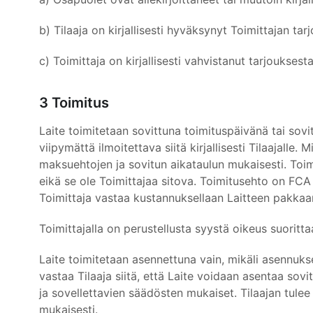
b) Tilaaja on kirjallisesti hyväksynyt Toimittajan tar
c) Toimittaja on kirjallisesti vahvistanut tarjoukses
3 Toimitus
Laite toimitetaan sovittuna toimituspäivänä tai sovi
viipymättä ilmoitettava siitä kirjallisesti Tilaajalle.
maksuehtojen ja sovitun aikataulun mukaisesti. Toimitt
eikä se ole Toimittajaa sitova. Toimitusehto on FCA v
Toimittaja vastaa kustannuksellaan Laitteen pakkaam
Toimittajalla on perustellusta syystä oikeus suoritt
Laite toimitetaan asennettuna vain, mikäli asennukse
vastaa Tilaaja siitä, että Laite voidaan asentaa so
ja sovellettavien säädösten mukaiset. Tilaajan tulee 
mukaisesti.