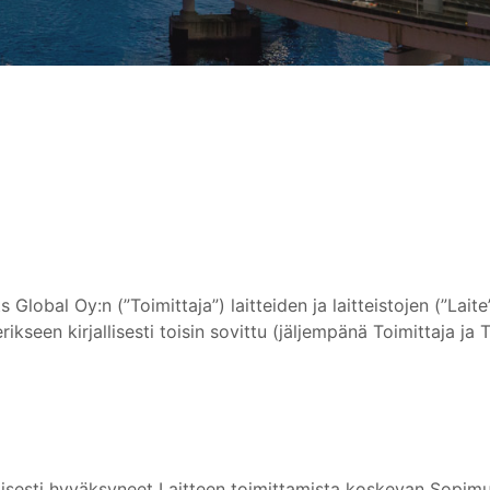
s Global Oy:n (”Toimittaja”) laitteiden ja laitteistojen (”Lai
e erikseen kirjallisesti toisin sovittu (jäljempänä Toimittaja j
allisesti hyväksyneet Laitteen toimittamista koskevan Sopim