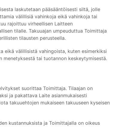
sesta laskutetaan pääsääntöisesti siltä, jolle
ttamia välillisiä vahinkoja eikä vahinkoja tai
tuu rajoittuu virheellisen Laitteen
lisen tilalle. Takuuajan umpeuduttua Toimittaja
illisten tilausten perusteella.
a eikä välillisistä vahingoista, kuten esimerkiksi
nin menetyksestä tai tuotannon keskeytymisestä.
lvitykset suorittaa Toimittaja. Tilaajan on
vaksi ja pakattava Laite asianmukaisesti
 vedota takuuehtojen mukaiseen takuuseen kyseisen
eiden kustannuksista ja Toimittajalla on oikeus