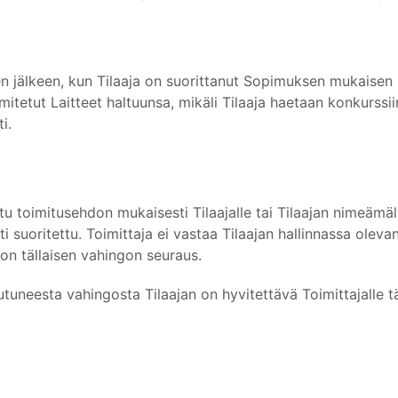
sen jälkeen, kun Tilaaja on suorittanut Sopimuksen mukaise
tetut Laitteet haltuunsa, mikäli Tilaaja haetaan konkurssiin 
i.
tu toimitusehdon mukaisesti Tilaajalle tai Tilaajan nimeämäll
suoritettu. Toimittaja ei vastaa Tilaajan hallinnassa olevan
 on tällaisen vahingon seuraus.
uneesta vahingosta Tilaajan on hyvitettävä Toimittajalle tä