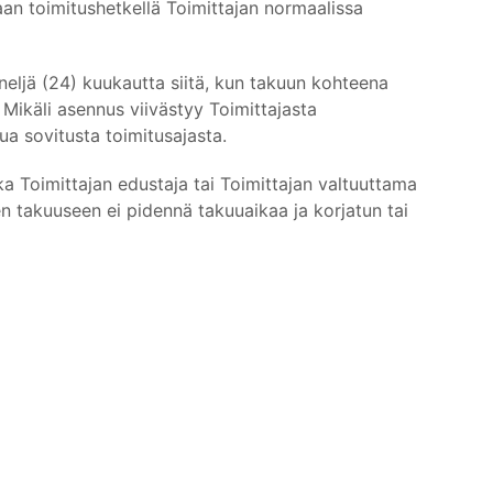
aan toimitushetkellä Toimittajan normaalissa
eljä (24) kuukautta siitä, kun takuun kohteena
. Mikäli asennus viivästyy Toimittajasta
a sovitusta toimitusajasta.
a Toimittajan edustaja tai Toimittajan valtuuttama
en takuuseen ei pidennä takuuaikaa ja korjatun tai