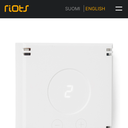
Home
Tuotteet
SUOMI
ENGLISH
Ilmanvaihdon Ohjausyksikkö AC Control