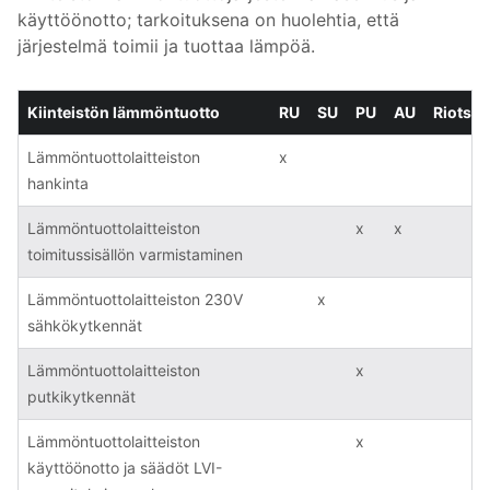
käyttöönotto; tarkoituksena on huolehtia, että
järjestelmä toimii ja tuottaa lämpöä.
Kiinteistön lämmöntuotto
RU
SU
PU
AU
Riots
Lämmöntuottolaitteiston
x
hankinta
Lämmöntuottolaitteiston
x
x
toimitussisällön varmistaminen
Lämmöntuottolaitteiston 230V
x
sähkökytkennät
Lämmöntuottolaitteiston
x
putkikytkennät
Lämmöntuottolaitteiston
x
käyttöönotto ja säädöt LVI-