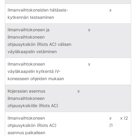
Ilmanvaihtokoneiden hätäseis-
x
kytkennän testaaminen
Ilmanvaihtokoneen ja
x
ilmanvaihtokoneen
ohjausyksikön (Riots AC) välisen
väyläkaapelin vetäminen
Ilmanvaihtokoneen
x
väyläkaapelin kytkentä IV-
koneeseen ohjeiden mukaan
Kojerasian asennus
x
ilmanvaihtokoneen
ohjausyksikölle (Riots AC)
Ilmanvaihtokoneen
x
x (2
ohjausyksikön (Riots AC)
(1
asennus paikalleen