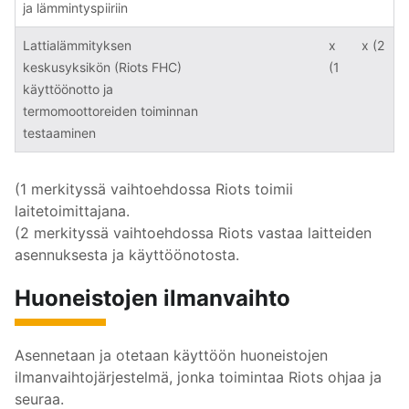
ja lämmintyspiiriin
Lattialämmityksen
x
x (2
keskusyksikön (Riots FHC)
(1
käyttöönotto ja
termomoottoreiden toiminnan
testaaminen
(1 merkityssä vaihtoehdossa Riots toimii
laitetoimittajana.
(2 merkityssä vaihtoehdossa Riots vastaa laitteiden
asennuksesta ja käyttöönotosta.
Huoneistojen ilmanvaihto
Asennetaan ja otetaan käyttöön huoneistojen
ilmanvaihtojärjestelmä, jonka toimintaa Riots ohjaa ja
seuraa.