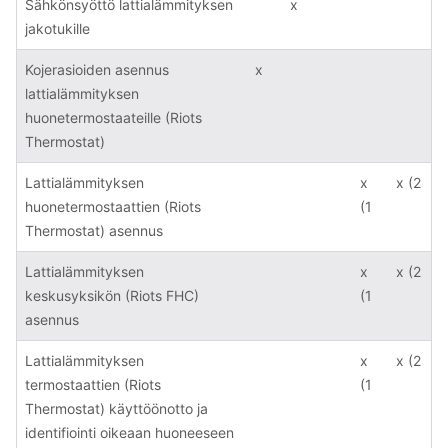
Sähkönsyöttö lattialämmityksen
x
jakotukille
Kojerasioiden asennus
x
lattialämmityksen
huonetermostaateille (Riots
Thermostat)
Lattialämmityksen
x
x (2
huonetermostaattien (Riots
(1
Thermostat) asennus
Lattialämmityksen
x
x (2
keskusyksikön (Riots FHC)
(1
asennus
Lattialämmityksen
x
x (2
termostaattien (Riots
(1
Thermostat) käyttöönotto ja
identifiointi oikeaan huoneeseen