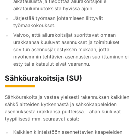
aikatauluista ja tiedottaa aliurakoitsijoille
aikataulumuutoksista hyvissä ajoin.
Järjestää työmaan johtamiseen liittyvät
työmaakokoukset.
Valvoo, että aliurakoitsijat suorittavat omaan
urakkaansa kuuluvat asennukset ja toimitukset
sovitun asennusjärjestyksen mukaan, jotta
myöhemmin tehtävien asennusten suorittaminen ei
esty tai aikataulut eivät vaarannu.
Sähköurakoitsija (SU)
Sähköurakoitsija vastaa yleisesti rakennuksen kaikkien
sähkölaitteiden kytkennästä ja sähkökaapeleiden
asennuksesta urakkansa puitteissa. Tähän kuuluvat
tyypillisesti mm. seuraavat asiat:
Kaikkien kiinteistöön asennettavien kaapeleiden