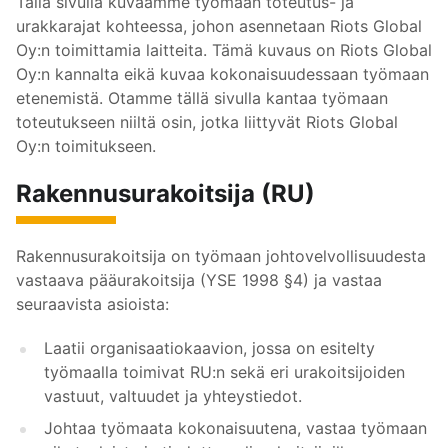
Tällä sivulla kuvaamme työmaan toteutus- ja
urakkarajat kohteessa, johon asennetaan Riots Global
Oy:n toimittamia laitteita. Tämä kuvaus on Riots Global
Oy:n kannalta eikä kuvaa kokonaisuudessaan työmaan
etenemistä. Otamme tällä sivulla kantaa työmaan
toteutukseen niiltä osin, jotka liittyvät Riots Global
Oy:n toimitukseen.
Rakennusurakoitsija (RU)
Rakennusurakoitsija on työmaan johtovelvollisuudesta
vastaava pääurakoitsija (YSE 1998 §4) ja vastaa
seuraavista asioista:
Laatii organisaatiokaavion, jossa on esitelty
työmaalla toimivat RU:n sekä eri urakoitsijoiden
vastuut, valtuudet ja yhteystiedot.
Johtaa työmaata kokonaisuutena, vastaa työmaan