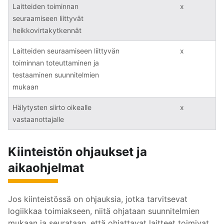
Laitteiden toiminnan
x
seuraamiseen liittyvät
heikkovirtakytkennät
Laitteiden seuraamiseen liittyvän
x
toiminnan toteuttaminen ja
testaaminen suunnitelmien
mukaan
Hälytysten siirto oikealle
x
vastaanottajalle
Kiinteistön ohjaukset ja
aikaohjelmat
Jos kiinteistössä on ohjauksia, jotka tarvitsevat
logiikkaa toimiakseen, niitä ohjataan suunnitelmien
mukaan ja seurataan, että ohjattavat laitteet toimivat