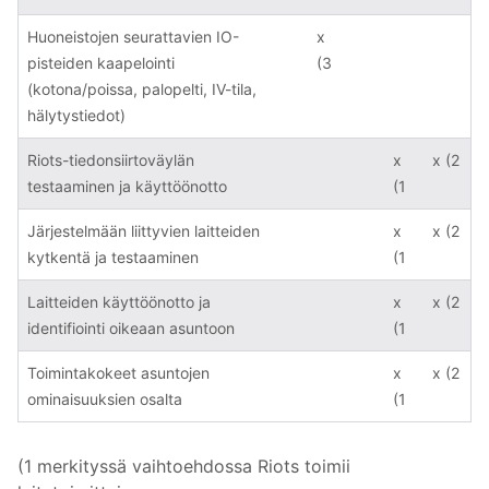
Huoneistojen seurattavien IO-
x
pisteiden kaapelointi
(3
(kotona/poissa, palopelti, IV-tila,
hälytystiedot)
Riots-tiedonsiirtoväylän
x
x (2
testaaminen ja käyttöönotto
(1
Järjestelmään liittyvien laitteiden
x
x (2
kytkentä ja testaaminen
(1
Laitteiden käyttöönotto ja
x
x (2
identifiointi oikeaan asuntoon
(1
Toimintakokeet asuntojen
x
x (2
ominaisuuksien osalta
(1
(1 merkityssä vaihtoehdossa Riots toimii