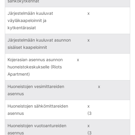
sähkökytkennät
Järjestelmään kuuluvat
x
väyläkaapeloinnit ja
kytkentärasiat
Järjestelmään kuuluvat asunnon
x
sisäiset kaapeloinnit
Kojerasian asennus asunnon
x
huoneistokeskukselle (Riots
Apartment)
Huoneistojen vesimittareiden
x
asennus
Huoneistojen sähkömittareiden
x
asennus
(3
Huoneistojen vuotoantureiden
x
asennus
(3