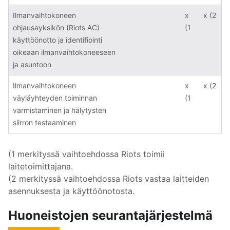
Ilmanvaihtokoneen
x
x (2
ohjausayksikön (Riots AC)
(1
käyttöönotto ja identifiointi
oikeaan ilmanvaihtokoneeseen
ja asuntoon
Ilmanvaihtokoneen
x
x (2
väyläyhteyden toiminnan
(1
varmistaminen ja hälytysten
siirron testaaminen
(1 merkityssä vaihtoehdossa Riots toimii
laitetoimittajana.
(2 merkityssä vaihtoehdossa Riots vastaa laitteiden
asennuksesta ja käyttöönotosta.
Huoneistojen seurantajärjestelmä