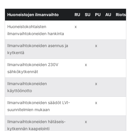
Huoneistojen ilmanvaihto
RU
SU
PU
AU
Riots
Huoneistokohtaisten
x
ilmanvaihtokoneiden hankinta
Ilmanvaihtokoneiden asennus ja
x
kytkentä
Ilmanvaihtokoneiden 230V
x
sähkökytkennät
Ilmanvaihtokoneiden
x
käyttöönotto
Ilmanvaihtokoneiden säädöt LVI-
x
suunnitelmien mukaan
Ilmanvaihtokoneiden hätäseis-
x
kytkennän kaapelointi