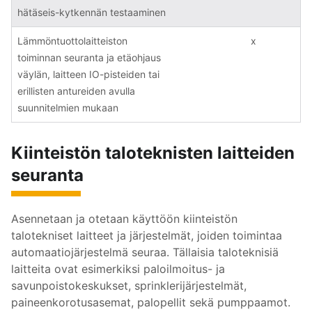
hätäseis-kytkennän testaaminen
Lämmöntuottolaitteiston
x
toiminnan seuranta ja etäohjaus
väylän, laitteen IO-pisteiden tai
erillisten antureiden avulla
suunnitelmien mukaan
Kiinteistön taloteknisten laitteiden
seuranta
Asennetaan ja otetaan käyttöön kiinteistön
talotekniset laitteet ja järjestelmät, joiden toimintaa
automaatiojärjestelmä seuraa. Tällaisia taloteknisiä
laitteita ovat esimerkiksi paloilmoitus- ja
savunpoistokeskukset, sprinklerijärjestelmät,
paineenkorotusasemat, palopellit sekä pumppaamot.