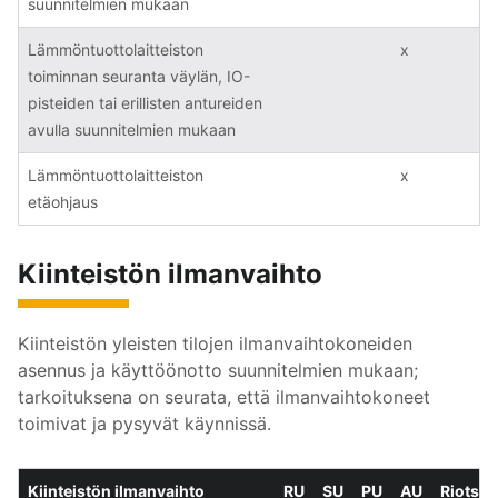
suunnitelmien mukaan
Lämmöntuottolaitteiston
x
toiminnan seuranta väylän, IO-
pisteiden tai erillisten antureiden
avulla suunnitelmien mukaan
Lämmöntuottolaitteiston
x
etäohjaus
Kiinteistön ilmanvaihto
Kiinteistön yleisten tilojen ilmanvaihtokoneiden
asennus ja käyttöönotto suunnitelmien mukaan;
tarkoituksena on seurata, että ilmanvaihtokoneet
toimivat ja pysyvät käynnissä.
Kiinteistön ilmanvaihto
RU
SU
PU
AU
Riots