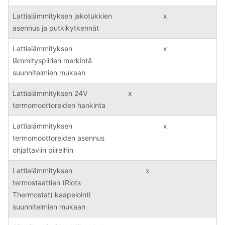
Lattialämmityksen jakotukkien
x
asennus ja putkikytkennät
Lattialämmityksen
x
lämmityspiirien merkintä
suunnitelmien mukaan
Lattialämmityksen 24V
x
termomoottoreiden hankinta
Lattialämmityksen
x
termomoottoreiden asennus
ohjattaviin piireihin
Lattialämmityksen
x
termostaattien (Riots
Thermostat) kaapelointi
suunnitelmien mukaan