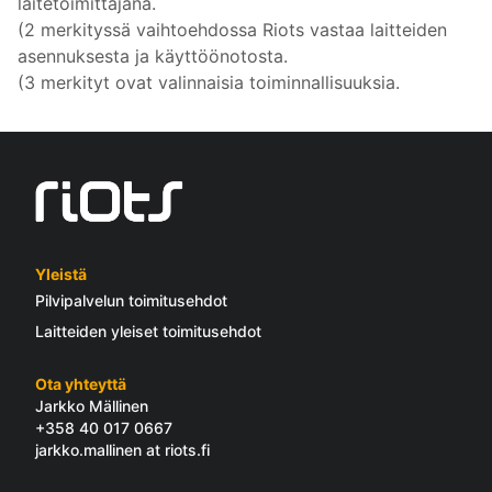
laitetoimittajana.
(2 merkityssä vaihtoehdossa Riots vastaa laitteiden
asennuksesta ja käyttöönotosta.
(3 merkityt ovat valinnaisia toiminnallisuuksia.
Yleistä
Pilvipalvelun toimitusehdot
Laitteiden yleiset toimitusehdot
Ota yhteyttä
Jarkko Mällinen
+358 40 017 0667
jarkko.mallinen at riots.fi