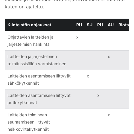
kuten on ajateltu.
Kiinteistön ohjaukset
RU
SU
PU
AU
Riots
Ohjattavien laitteiden ja
x
järjestelmien hankinta
Laitteiden ja järjestelmien
x
toimitussisällön varmistaminen
Laitteiden asentamiseen liittyvät
x
sähkökytkennät
Laitteiden asentamiseen liittyvät
x
putkikytkennät
Laitteiden toiminnan
x
seuraamiseen liittyvät
heikkovirtakytkennät