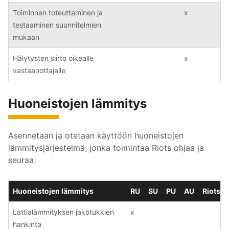
Toiminnan toteuttaminen ja
x
testaaminen suunnitelmien
mukaan
Hälytysten siirto oikealle
x
vastaanottajalle
Huoneistojen lämmitys
Asennetaan ja otetaan käyttöön huoneistojen
lämmitysjärjestelmä, jonka toimintaa Riots ohjaa ja
seuraa.
Huoneistojen lämmitys
RU
SU
PU
AU
Riots
Lattialämmityksen jakotukkien
x
hankinta