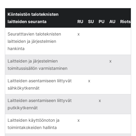
Kiinteistön taloteknisten
laitteiden seuranta
RU
SU
PU
AU
Riots
Seuratttavien taloteknisten
x
laitteiden ja järjestelmien
hankinta
Laitteiden ja järjestelmien
x
toimitussisällön varmistaminen
Laitteiden asentamiseen liittyvät
x
sähkökytkennät
Laitteiden asentamiseen liittyvät
x
putkikytkennät
Laitteiden käyttöönoton ja
x
toimintakokeiden hallinta