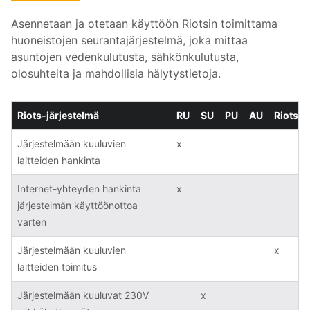
Asennetaan ja otetaan käyttöön Riotsin toimittama
huoneistojen seurantajärjestelmä, joka mittaa
asuntojen vedenkulutusta, sähkönkulutusta,
olosuhteita ja mahdollisia hälytystietoja.
Riots-järjestelmä
RU
SU
PU
AU
Riots
Järjestelmään kuuluvien
x
laitteiden hankinta
Internet-yhteyden hankinta
x
järjestelmän käyttöönottoa
varten
Järjestelmään kuuluvien
x
laitteiden toimitus
Järjestelmään kuuluvat 230V
x